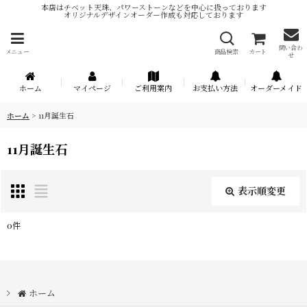
本店はチベット天珠、パワーストーンなどを中心に扱っております
オリジナルデザインオーダー作成も対応しております
問い合わ
メニュー
商品検索
カート
せ
ホーム
マイページ
ご利用案内
お支払い方法
オーダーメイド
ホーム
>
11月誕生石
11月誕生石
表示順変更
閉じる
0
件
表示数
:
在庫あり
ホーム