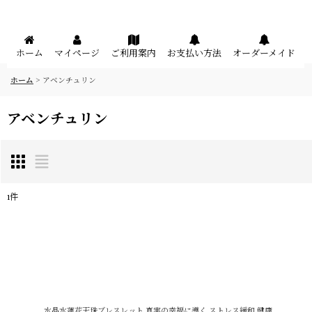
メニュー
ホーム
マイページ
ご利用案内
お支払い方法
オーダーメイド
ホーム
>
アベンチュリン
アベンチュリン
1
件
表示数
:
在庫あり
並び順
:
水晶水蓮花天珠ブレスレット 真実の幸福に導く ストレス緩和 健康