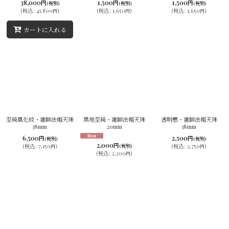
38,000
1,500
1,500
円
円
円
(税別)
(税別)
(税別)
(
税込
:
41,800
)
(
税込
:
1,650
)
(
税込
:
1,650
)
円
円
円
カートに入れる
至純風化紋・蓮師法帽天珠
黒地至純・蓮師法帽天珠
透明感・蓮師法帽天珠
38mm
20mm
38mm
6,500
2,500
円
円
(税別)
(税別)
2,000
円
(
税込
:
7,150
)
(
税込
:
2,750
)
(税別)
円
円
(
税込
:
2,200
)
円