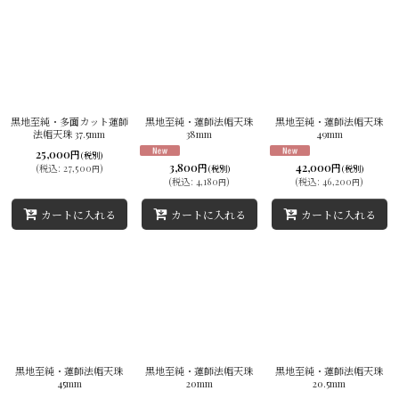
黒地至純・多面カット蓮師
黒地至純・蓮師法帽天珠
黒地至純・蓮師法帽天珠
法帽天珠 37.5mm
38mm
49mm
25,000
円
(税別)
3,800
42,000
円
円
(
税込
:
27,500
)
(税別)
(税別)
円
(
税込
:
4,180
)
(
税込
:
46,200
)
円
円
カートに入れる
カートに入れる
カートに入れる
黒地至純・蓮師法帽天珠
黒地至純・蓮師法帽天珠
黒地至純・蓮師法帽天珠
45mm
20mm
20.5mm