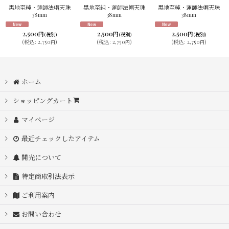
黒地至純・蓮師法帽天珠
黒地至純・蓮師法帽天珠
黒地至純・蓮師法帽天珠
38mm
38mm
38mm
2,500
2,500
2,500
円
円
円
(税別)
(税別)
(税別)
(
税込
:
2,750
)
(
税込
:
2,750
)
(
税込
:
2,750
)
円
円
円
ホーム
ショッピングカート
マイページ
最近チェックしたアイテム
開光について
特定商取引法表示
ご利用案内
お問い合わせ