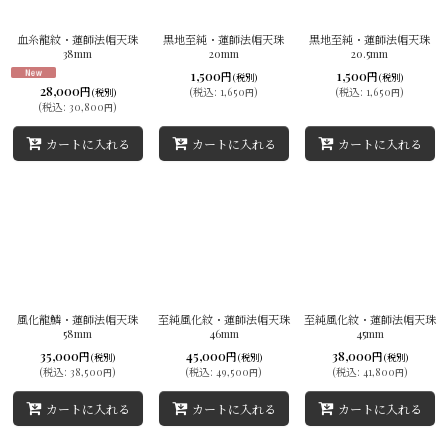
並び順
:
血糸龍紋・蓮師法帽天珠
黒地至純・蓮師法帽天珠
黒地至純・蓮師法帽天珠
38mm
20mm
20.5mm
絞り込む
1,500
1,500
円
円
(税別)
(税別)
28,000
円
(
税込
:
1,650
)
(
税込
:
1,650
)
(税別)
円
円
(
税込
:
30,800
)
円
カートに入れる
カートに入れる
カートに入れる
風化龍鱗・蓮師法帽天珠
至純風化紋・蓮師法帽天珠
至純風化紋・蓮師法帽天珠
58mm
46mm
45mm
35,000
45,000
38,000
円
円
円
(税別)
(税別)
(税別)
(
税込
:
38,500
)
(
税込
:
49,500
)
(
税込
:
41,800
)
円
円
円
カートに入れる
カートに入れる
カートに入れる