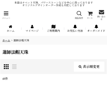
本店はチベット天珠、パワーストーンなどを中心に扱っております
オリジナルデザインオーダー作成も対応しております
問い合わ
メニュー
商品検索
カート
せ
ホーム
マイページ
ご利用案内
お支払い方法
オーダーメイド
ホーム
>
蓮師法帽天珠
蓮師法帽天珠
表示順変更
閉じる
18
件
表示数
:
在庫あり