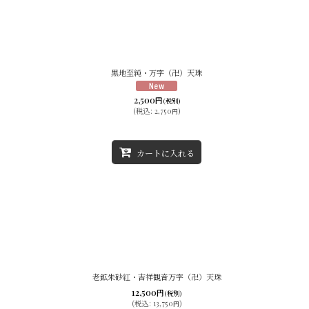
黒地至純・万字（卍）天珠
2,500
円
(税別)
(
税込
:
2,750
)
円
カートに入れる
老鉱朱砂紅・吉祥観音万字（卍）天珠
12,500
円
(税別)
(
税込
:
13,750
)
円