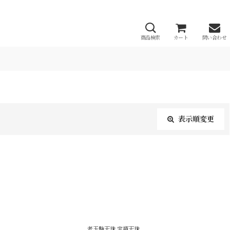
商品検索
カート
問い合わせ
表示順変更
閉じる
老玉髄天珠 宝瓶天珠