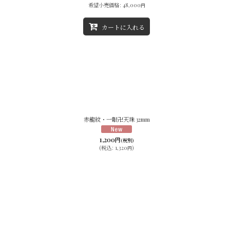
希望小売価格
:
48,000
円
カートに入れる
赤龍紋・一眼卍天珠 32mm
1,200
円
(税別)
(
税込
:
1,320
)
円