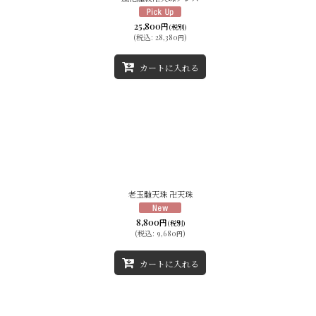
25,800
円
(税別)
(
税込
:
28,380
)
円
カートに入れる
老玉髄天珠 卍天珠
8,800
円
(税別)
(
税込
:
9,680
)
円
カートに入れる