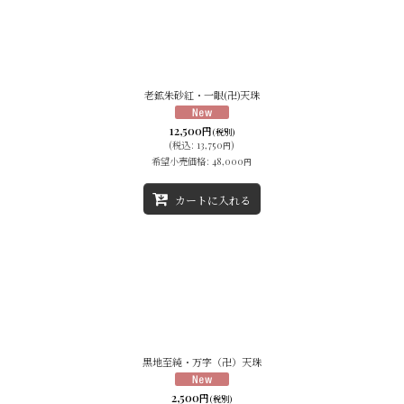
老鉱朱砂紅・一眼(卍)天珠
12,500
円
(税別)
(
税込
:
13,750
)
円
希望小売価格
:
48,000
円
カートに入れる
黒地至純・万字（卍）天珠
2,500
円
(税別)