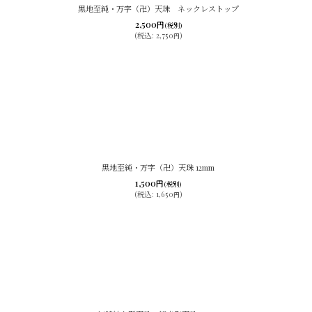
黒地至純・万字（卍）天珠 ネックレストップ
2,500
円
(税別)
(
税込
:
2,750
)
円
黒地至純・万字（卍）天珠 12mm
1,500
円
(税別)
(
税込
:
1,650
)
円