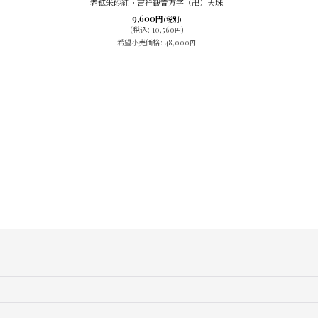
老鉱朱砂紅・吉祥観音万字（卍）天珠
9,600
円
(税別)
(
税込
:
10,560
)
円
希望小売価格
:
48,000
円