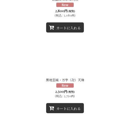
絞り込む
2,800
円
(税別)
(
税込
:
3,080
)
円
カートに入れる
黒地至純・万字（卍）天珠
2,500
円
(税別)
(
税込
:
2,750
)
円
カートに入れる