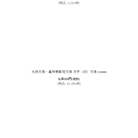
(
税込
:
2,750
)
円
火供天珠・喜祥象彫刻天珠 万字（卍）天珠 30mm
9,800
円
(税別)
(
税込
:
10,780
)
円