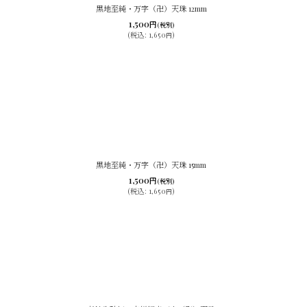
黒地至純・万字（卍）天珠 12mm
1,500
円
(税別)
(
税込
:
1,650
)
円
黒地至純・万字（卍）天珠 15mm
1,500
円
(税別)
(
税込
:
1,650
)
円