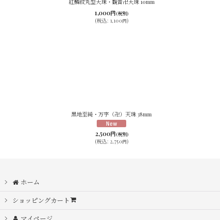
紅鱗紋丸型天珠・観音卍天珠 10mm
1,000
円
(税別)
(
税込
:
1,100
)
円
黒地至純・万字（卍）天珠 38mm
2,500
円
(税別)
(
税込
:
2,750
)
円
ホーム
ショッピングカート
マイページ