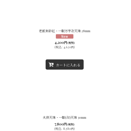
老鉱朱砂紅・一眼万字卍天珠 28mm
4,200
円
(税別)
(
税込
:
4,620
)
円
カートに入れる
火供天珠・一眼(卍)天珠 30mm
7,800
円
(税別)
(
税込
:
8,580
)
円