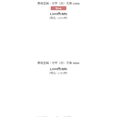
黒地至純・万字（卍）天珠 12mm
1,500
円
(税別)
(
税込
:
1,650
)
円
黒地至純・万字（卍）天珠 15mm
2,500
円
(税別)
(
税込
:
2,750
)
円