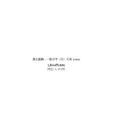
風化龍鱗・一眼万字（卍）天珠 30mm
5,800
円
(税別)
(
税込
:
6,380
)
円