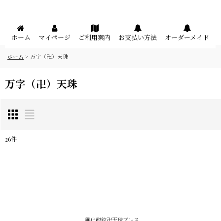
メニュー
ホーム
マイページ
ご利用案内
お支払い方法
オーダーメイド
ホーム
>
万字（卍）天珠
万字（卍）天珠
26
件
表示数
:
在庫あり
並び順
:
風化龍紋卍天珠ブレス