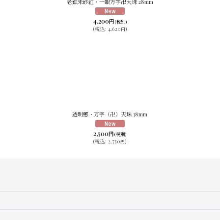
老鉱朱砂紅・一眼万字卍天珠 28mm
4,200
円
(税別)
(
税込
:
4,620
)
円
透明感・万字（卍）天珠 38mm
2,500
円
(税別)
(
税込
:
2,750
)
円