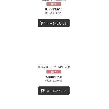
8,800
円
(税別)
(
税込
:
9,680
)
円
カートに入れる
黒地至純・万字（卍）天珠
2,500
円
(税別)
(
税込
:
2,750
)
円
カートに入れる