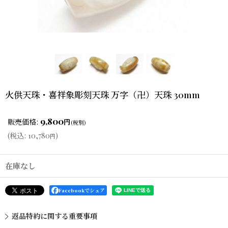
火供天珠・喜祥象彫刻天珠 万字（卍）天珠 30mm
9,800
販売価格
:
円
(税別)
(
税込
:
10,780
)
円
在庫なし
Facebookでシェア
返品特約に関する重要事項