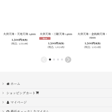
火供天珠・天地天珠 14mm
火供天珠・三眼天珠 14mm
火供天珠・金銭鉤天珠・
15mm
1,500
円
(税別)
1,500
1,500
円
円
(
税込
:
1,650
)
(税別)
(税別)
円
(
税込
:
1,650
)
(
税込
:
1,650
)
円
円
ホーム
ショッピングカート
マイページ
最近チェックしたアイテム