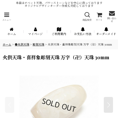
本店はチベット天珠、パワーストーンなどを中心に扱っております
オリジナルデザインオーダー作成も対応しております
問い合わ
メニュー
商品検索
カート
せ
ホーム
マイページ
ご利用案内
お支払い方法
オーダーメイド
ホーム
>
●火供天珠
>
彫刻天珠
>
火供天珠・喜祥象彫刻天珠 万字（卍）天珠 30mm
火供天珠・喜祥象彫刻天珠 万字（卍）天珠 30mm