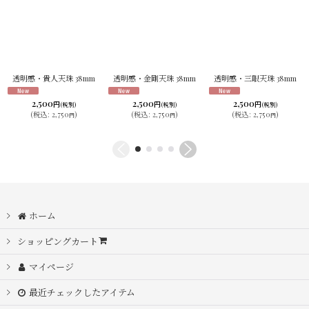
透明感・貴人天珠 38mm
透明感・金剛天珠 38mm
透明感・三眼天珠 38mm
2,500
2,500
2,500
円
円
円
(税別)
(税別)
(税別)
(
税込
:
2,750
)
(
税込
:
2,750
)
(
税込
:
2,750
)
円
円
円
ホーム
ショッピングカート
マイページ
最近チェックしたアイテム