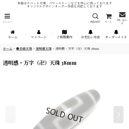
本店はチベット天珠、パワーストーンなどを中心に扱っております
オリジナルデザインオーダー作成も対応しております
問い合わ
メニュー
商品検索
カート
せ
ホーム
マイページ
ご利用案内
お支払い方法
オーダーメイド
ホーム
>
●至純天珠
>
透明感天珠
>
透明感・万字（卍）天珠 38mm
透明感・万字（卍）天珠 38mm