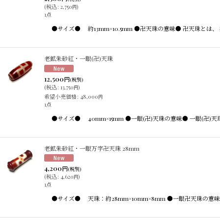
(
税込
:
2,750
)
円
1点
●サイズ● 約13mm×10.5mm ●卍天珠の意味● 卍天珠
老鉱朱砂紅・一眼(卍)天珠
12,500
円
(税別)
(
税込
:
13,750
)
円
希望小売価格
:
48,000
円
1点
●サイズ● 40mm×15mm ●一眼(卍)天珠の意味● 一眼
老鉱朱砂紅・一眼万字卍天珠 28mm
4,200
円
(税別)
(
税込
:
4,620
)
円
1点
●サイズ● 天珠：約28mm×10mm×8mm ●一眼卍天珠