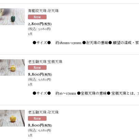
青龍紋天珠 卍天珠
2,800
円
(税別)
(
税込
:
3,080
)
円
1点
●サイズ● 約18mm×13mm ●卍天珠の意味● 願望の達成
老玉髄天珠 宝瓶天珠
8,800
円
(税別)
(
税込
:
9,680
)
円
1点
●サイズ● 約16〜17mm ●宝瓶天珠の意味● 宝瓶天珠
老玉髄天珠 卍天珠
8,800
円
(税別)
(
税込
:
9,680
)
円
1点