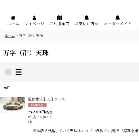
メニュー
ホーム
マイページ
ご利用案内
お支払い方法
オーダーメイド
ホーム
>
万字（卍）天珠
万字（卍）天珠
26
件
表示数
:
風化龍紋卍天珠ブレス
25,800
円
(税別)
在庫あり
(
税込
:
28,380
)
円
1点
並び順
:
※本店で出品している天珠はすべて一点物です(現品で写真を撮