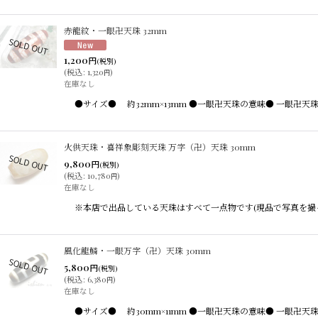
赤龍紋・一眼卍天珠 32mm
1,200
円
(税別)
(
税込
:
1,320
)
円
在庫なし
●サイズ● 約32mm×13mm ●一眼卍天珠の意味● 一眼
火供天珠・喜祥象彫刻天珠 万字（卍）天珠 30mm
9,800
円
(税別)
(
税込
:
10,780
)
円
在庫なし
※本店で出品している天珠はすべて一点物です(現品で写真を撮
風化龍鱗・一眼万字（卍）天珠 30mm
5,800
円
(税別)
(
税込
:
6,380
)
円
在庫なし
●サイズ● 約30mm×11mm ●一眼卍天珠の意味● 一眼