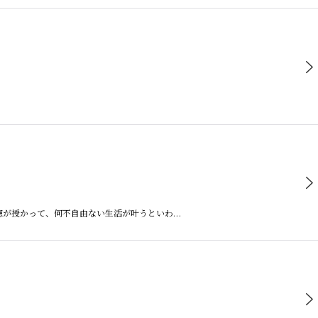
功徳が授かって、何不自由ない生活が叶うといわ…