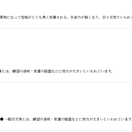
とは、 柔和になって性格がとても良く改善される。生命力が強くなり、日々元気でいら
(卍)天珠とは、願望の達成・家運の隆盛などに効力が大きいといわれています。
の意味● 一眼卍天珠とは、願望の達成・家運の隆盛などに効力が大きいといわれています