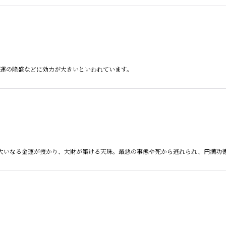
絞り込む
・家運の隆盛などに効力が大きいといわれています。
とは、大いなる金運が授かり、大財が築ける天珠。最悪の事態や死から逃れられ、円満