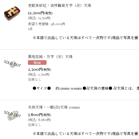
老鉱朱砂紅・吉祥観音万字（卍）天珠
12,500
円
(税別)
(
税込
:
13,750
)
円
希望小売価格
:
48,000
円
1点
※本店で出品している天珠はすべて一点物です(現品で写真を撮
黒地至純・万字（卍）天珠
2,500
円
(税別)
(
税込
:
2,750
)
円
在庫なし
●サイズ● 約13mm×10mm ●卍天珠の意味● 卍天珠と
火供天珠・一眼(卍)天珠 30mm
7,800
円
(税別)
(
税込
:
8,580
)
円
在庫なし
※本店で出品している天珠はすべて一点物です(現品で写真を撮