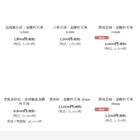
至純風化紋・金剛杵天珠
三色天珠・金剛杵天珠
黒地至純・金剛杵天珠
30mm
30mm
20mm
5,800
3,500
円
円
(税別)
(税別)
2,000
円
(
税込
:
6,380
)
(
税込
:
3,850
)
(税別)
円
円
(
税込
:
2,200
)
円
老鉱朱砂紅・吉祥観音金剛
黒朱砂・金剛杵天珠 38mm
黒地至純・金剛杵天珠
杵天珠
38mm
23,000
円
(税別)
9,600
円
(税別)
(
税込
:
25,300
)
円
2,500
円
(
税込
:
10,560
)
(税別)
円
(
税込
:
2,750
)
円
希望小売価格
:
48,000
円