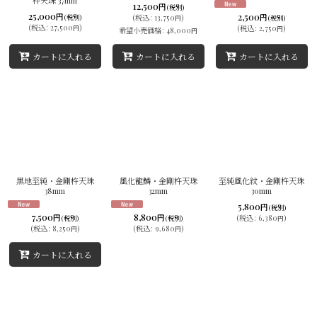
杵天珠 37mm
12,500
円
(税別)
25,000
2,500
円
円
(税別)
(
税込
:
13,750
)
(税別)
円
(
税込
:
27,500
)
(
税込
:
2,750
)
円
円
希望小売価格
:
48,000
円
カートに入れる
カートに入れる
カートに入れる
黒地至純・金剛杵天珠
風化龍鱗・金剛杵天珠
至純風化紋・金剛杵天珠
38mm
32mm
30mm
5,800
円
(税別)
7,500
8,800
円
円
(
税込
:
6,380
)
(税別)
(税別)
円
(
税込
:
8,250
)
(
税込
:
9,680
)
円
円
カートに入れる