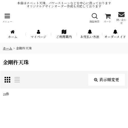
本店はチベット天珠、パワーストーンなどを中心に扱っております
オリジナルデザインオーダー作成も対応しております
問い合わ
メニュー
商品検索
カート
せ
ホーム
マイページ
ご利用案内
お支払い方法
オーダーメイド
ホーム
>
金剛杵天珠
金剛杵天珠
表示順変更
閉じる
21
件
表示数
:
在庫あり