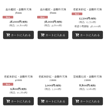
並び順
:
血糸龍紋・金剛杵天珠
血糸龍紋・金剛杵天珠
老鉱朱砂紅・金剛杵天珠
38mm
38mm
絞り込む
12,500
円
(税別)
28,000
38,000
円
円
(税別)
(税別)
(
税込
:
13,750
)
円
(
税込
:
30,800
)
(
税込
:
41,800
)
円
円
希望小売価格
:
48,000
円
カートに入れる
カートに入れる
カートに入れる
老鉱朱砂紅・金剛杵天珠
老鉱朱砂紅・金剛杵天珠
至純風化紋・金剛杵天珠
40mm
29mm
29mm
3,000
8,800
円
円
(税別)
(税別)
9,800
円
(
税込
:
3,300
)
(
税込
:
9,680
)
(税別)
円
円
(
税込
:
10,780
)
円
カートに入れる
カートに入れる
カートに入れる