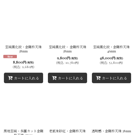
至純風化紋・金剛杵天珠
至純風化紋・ 金剛杵天珠
至純風化紋・金剛杵天珠
38mm
38mm
46mm
9,800
48,000
円
円
(税別)
(税別)
8,800
円
(
税込
:
10,780
)
(
税込
:
52,800
)
(税別)
円
円
(
税込
:
9,680
)
円
カートに入れる
カートに入れる
カートに入れる
黒地至純・多面カット金剛
老鉱朱砂紅・金剛杵天珠
透明感・金剛杵天珠 38mm