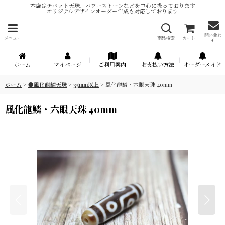
本店はチベット天珠、パワーストーンなどを中心に扱っております
オリジナルデザインオーダー作成も対応しております
問い合わ
メニュー
商品検索
カート
せ
ホーム
マイページ
ご利用案内
お支払い方法
オーダーメイド
ホーム
>
●風化龍鱗天珠
>
35mm以上
>
風化龍鱗・六眼天珠 40mm
風化龍鱗・六眼天珠 40mm