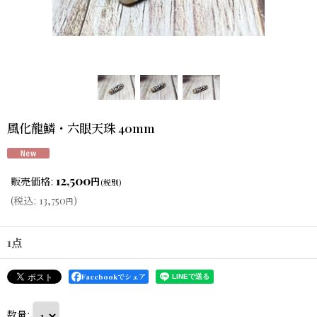
風化龍鱗・六眼天珠 40mm
12,500
販売価格
:
円
(税別)
(
税込
:
13,750
)
円
1点
Facebookでシェア
数量
: