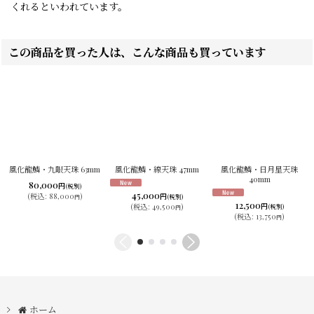
くれるといわれています。
この商品を買った人は、こんな商品も買っています
風化龍鱗・九眼天珠 63mm
風化龍鱗・線天珠 47mm
風化龍鱗・日月星天珠
40mm
80,000
円
(税別)
45,000
円
(
税込
:
88,000
)
(税別)
円
12,500
円
(
税込
:
49,500
)
(税別)
円
(
税込
:
13,750
)
円
ホーム