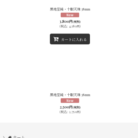
黒地至純・十眼天珠 38mm
3,800
円
(税別)
(
税込
:
4,180
)
円
カートに入れる
黒地至純・十眼天珠 38mm
2,500
円
(税別)
(
税込
:
2,750
)
円
ホーム