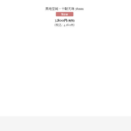
黒地至純・十眼天珠 38mm
3,800
円
(税別)
(
税込
:
4,180
)
円