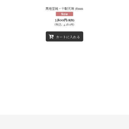
黒地至純・十眼天珠 38mm
絞り込む
3,800
円
(税別)
(
税込
:
4,180
)
円
カートに入れる