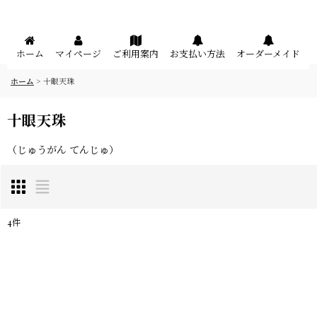
メニュー
ホーム
マイページ
ご利用案内
お支払い方法
オーダーメイド
ホーム
>
十眼天珠
十眼天珠
（じゅうがん てんじゅ）
4
件
表示数
:
在庫あり
並び順
: