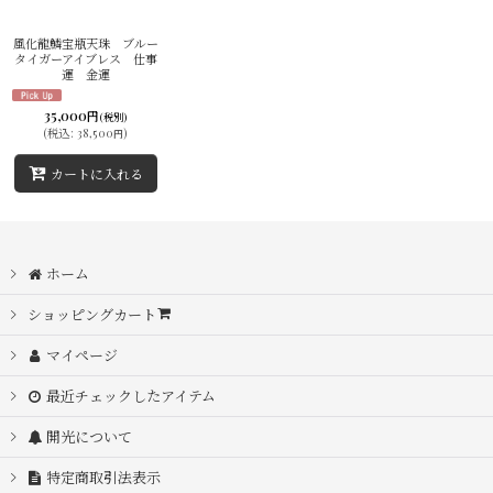
並び順
:
風化龍鱗宝瓶天珠 ブルー
タイガーアイブレス 仕事
運 金運
絞り込む
35,000
円
(税別)
(
税込
:
38,500
)
円
カートに入れる
ホーム
ショッピングカート
マイページ
最近チェックしたアイテム
開光について
特定商取引法表示