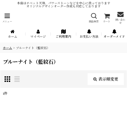
本店はチベット天珠、パワーストーンなどを中心に扱っております
オリジナルデザインオーダー作成も対応しております
問い合わ
メニュー
商品検索
カート
せ
ホーム
マイページ
ご利用案内
お支払い方法
オーダーメイド
ホーム
>
ブルーナイト（藍紋石）
ブルーナイト（藍紋石）
表示順変更
閉じる
1
件
表示数
:
在庫あり