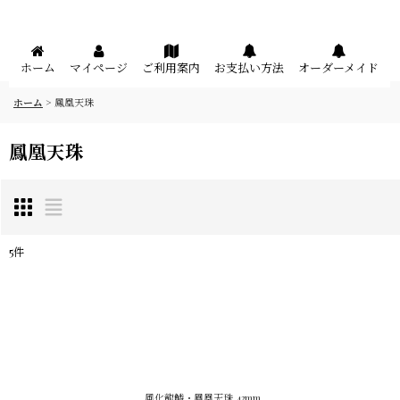
メニュー
ホーム
マイページ
ご利用案内
お支払い方法
オーダーメイド
ホーム
>
鳳凰天珠
鳳凰天珠
5
件
表示数
:
在庫あり
並び順
:
風化龍鱗・鳳凰天珠 43mm