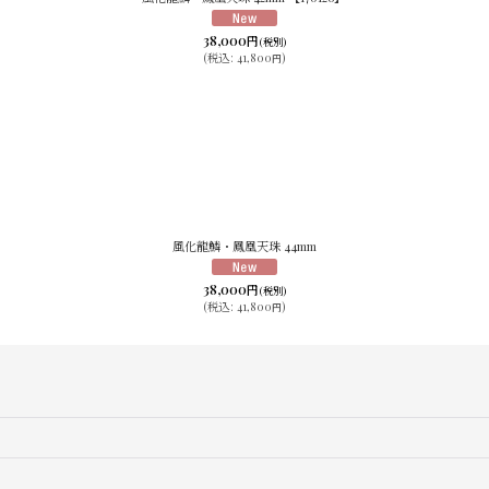
絞り込む
38,000
円
(税別)
(
税込
:
41,800
)
円
風化龍鱗・鳳凰天珠 44mm
38,000
円
(税別)
(
税込
:
41,800
)
円