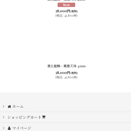
38,000
円
(税別)
(
税込
:
41,800
)
円
風化龍鱗・鳳凰天珠 42mm
38,000
円
(税別)
(
税込
:
41,800
)
円
ホーム
ショッピングカート
マイページ