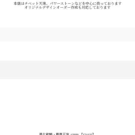
本店はチベット天珠、パワーストーンなどを中心に扱っております
オリジナルデザインオーダー作成も対応しております
風化龍鱗・鳳凰天珠 42mm 【170126】