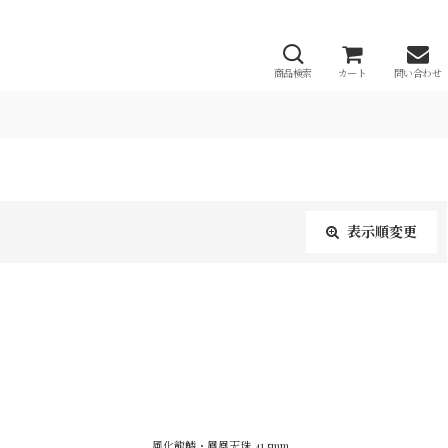
商品検索
カート
問い合わせ
表示順変更
閉じる
風化龍鱗・鳳凰天珠 41.5mm