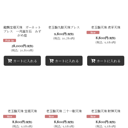
龍麟宝瓶天珠 ガーネット
老玉髄九眼天珠ブレス
老玉髄天珠 虎牙天珠
ブレス 一月誕生石 みず
9,800
円
(税別)
がめ座
8,800
円
(
税込
:
10,780
)
(税別)
円
(
税込
:
9,680
)
円
28,000
円
(税別)
(
税込
:
30,800
)
円
カートに入れる
カートに入れる
カートに入れる
老玉髄天珠 宝瓶天珠
老玉髄天珠 二十一眼天珠
老玉髄天珠 財神天珠
8,800
8,800
8,800
円
円
円
(税別)
(税別)
(税別)
(
税込
:
9,680
)
(
税込
:
9,680
)
(
税込
:
9,680
)
円
円
円