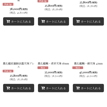
25,800
円
(税別)
25,800
円
(税別)
(
税込
:
28,380
)
円
38,000
円
(税別)
(
税込
:
28,380
)
円
(
税込
:
41,800
)
円
カートに入れる
カートに入れる
カートに入れる
風化龍紋蓮師法器天珠ブレ
風化龍鱗・虎牙天珠 58mm
風化龍鱗・線天珠 47mm
ス
35,000
45,000
円
円
(税別)
(税別)
25,800
円
(税別)
(
税込
:
38,500
)
(
税込
:
49,500
)
円
円
(
税込
:
28,380
)
円
カートに入れる
カートに入れる
カートに入れる