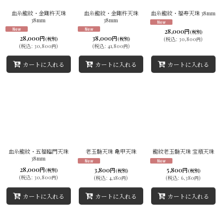
血糸龍紋・金剛杵天珠
血糸龍紋・金剛杵天珠
血糸龍紋・福寿天珠 38mm
38mm
38mm
28,000
円
(税別)
28,000
38,000
円
円
(税別)
(税別)
(
税込
:
30,800
)
円
(
税込
:
30,800
)
(
税込
:
41,800
)
円
円
カートに入れる
カートに入れる
カートに入れる
血糸龍紋・五福臨門天珠
老玉髄天珠 亀甲天珠
龍紋老玉髄天珠 宝瓶天珠
38mm
28,000
3,800
5,800
円
円
円
(税別)
(税別)
(税別)
(
税込
:
30,800
)
(
税込
:
4,180
)
(
税込
:
6,380
)
円
円
円
カートに入れる
カートに入れる
カートに入れる