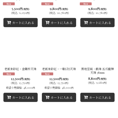
5,500
9,800
9,800
円
円
円
(税別)
(税別)
(税別)
(
税込
:
6,050
)
(
税込
:
10,780
)
(
税込
:
10,780
)
円
円
円
カートに入れる
カートに入れる
カートに入れる
老鉱朱砂紅・金剛杵天珠
老鉱朱砂紅・一眼(卍)天珠
黒地至純・戯珠 五爪龍神
天珠 38mm
8,800
12,500
12,500
円
円
円
(税別)
(税別)
(税別)
(
税込
:
9,680
)
(
税込
:
13,750
)
(
税込
:
13,750
)
円
円
円
希望小売価格
:
48,000
希望小売価格
:
48,000
円
円
カートに入れる
カートに入れる
カートに入れる