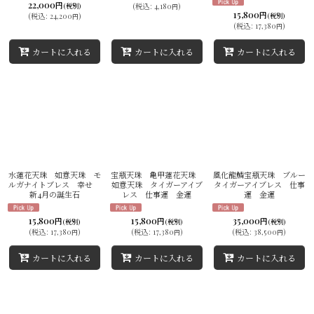
22,000
円
(税別)
(
税込
:
4,180
)
円
15,800
円
(
税込
:
24,200
)
(税別)
円
(
税込
:
17,380
)
円
カートに入れる
カートに入れる
カートに入れる
水蓮花天珠 如意天珠 モ
宝瓶天珠 亀甲蓮花天珠
風化龍鱗宝瓶天珠 ブルー
ルガナイトブレス 幸せ
如意天珠 タイガーアイブ
タイガーアイブレス 仕事
新4月の誕生石
レス 仕事運 金運
運 金運
15,800
15,800
35,000
円
円
円
(税別)
(税別)
(税別)
(
税込
:
17,380
)
(
税込
:
17,380
)
(
税込
:
38,500
)
円
円
円
カートに入れる
カートに入れる
カートに入れる