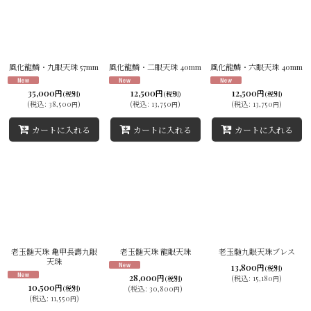
風化龍鱗・九眼天珠 57mm
風化龍鱗・二眼天珠 40mm
風化龍鱗・六眼天珠 40mm
35,000
12,500
12,500
円
円
円
(税別)
(税別)
(税別)
(
税込
:
38,500
)
(
税込
:
13,750
)
(
税込
:
13,750
)
円
円
円
カートに入れる
カートに入れる
カートに入れる
老玉髄天珠 亀甲長壽九眼
老玉髄天珠 龍眼天珠
老玉髄九眼天珠ブレス
天珠
13,800
円
(税別)
28,000
円
(
税込
:
15,180
)
(税別)
円
10,500
円
(税別)
(
税込
:
30,800
)
円
(
税込
:
11,550
)
円