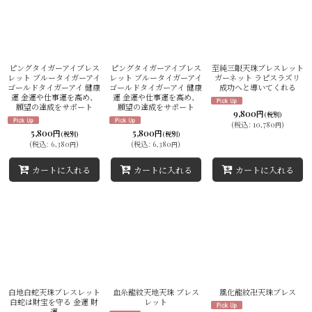
並び順
:
絞り込む
ピングタイガーアイブレス
ピングタイガーアイブレス
至純三眼天珠ブレスレット
レット ブルータイガーアイ
レット ブルータイガーアイ
ガーネット ラピスラズリ
ゴールドタイガーアイ 健康
ゴールドタイガーアイ 健康
成功へと導いてくれる
運 金運や仕事運を高め、
運 金運や仕事運を高め、
願望の達成をサポート
願望の達成をサポート
9,800
円
(税別)
(
税込
:
10,780
)
円
5,800
5,800
円
円
(税別)
(税別)
(
税込
:
6,380
)
(
税込
:
6,380
)
円
円
カートに入れる
カートに入れる
カートに入れる
白地白蛇天珠ブレスレット
血糸龍紋天地天珠 ブレス
風化龍紋卍天珠ブレス
白蛇は財宝を守る 金運 財
レット
運