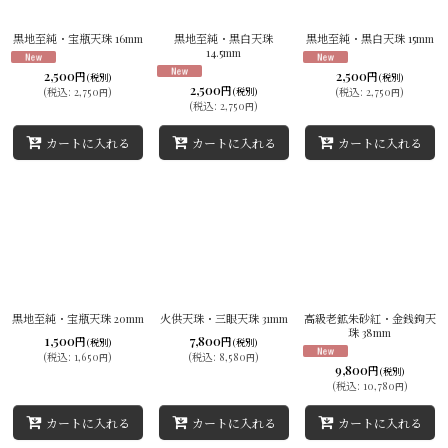
黒地至純・宝瓶天珠 16mm
黒地至純・黒白天珠
黒地至純・黒白天珠 15mm
14.5mm
2,500
2,500
円
円
(税別)
(税別)
2,500
円
(
税込
:
2,750
)
(税別)
(
税込
:
2,750
)
円
円
(
税込
:
2,750
)
円
カートに入れる
カートに入れる
カートに入れる
黒地至純・宝瓶天珠 20mm
火供天珠・三眼天珠 31mm
高級老鉱朱砂紅・金銭鉤天
珠 38mm
1,500
7,800
円
円
(税別)
(税別)
(
税込
:
1,650
)
(
税込
:
8,580
)
円
円
9,800
円
(税別)
(
税込
:
10,780
)
円
カートに入れる
カートに入れる
カートに入れる