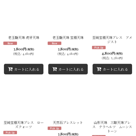
老玉髄天珠 虎牙天珠
老玉髄天珠 宝瓶天珠
至純宝瓶天珠ブレス アメ
ジスト
3,800
3,800
円
円
(税別)
(税別)
4,800
円
(
税込
:
4,180
)
(
税込
:
4,180
)
(税別)
円
円
(
税込
:
5,280
)
円
カートに入れる
カートに入れる
カートに入れる
至純宝瓶天珠ブレス ロー
天然石ブレスレット
山形天珠 三眼天珠ブレ
ズクォーツ
ス テラヘルツ ムーンス
トーン
3,800
円
(税別)