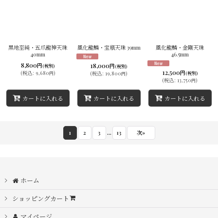
黒地至純・五爪龍神天珠
風化龍鱗・宝瓶天珠 39mm
風化龍鱗・金剛天珠
40mm
46.5mm
8,800
18,000
円
円
(税別)
(税別)
12,500
円
(
税込
:
9,680
)
(
税込
:
19,800
)
(税別)
円
円
(
税込
:
13,750
)
円
カートに入れる
カートに入れる
カートに入れる
...
1
2
3
13
次
»
ホーム
ショッピングカート
マイページ