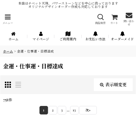
本店はチベット天珠、パワーストーンなどを中心に扱っております
オリジナルデザインオーダー作成も対応しております
問い合わ
メニュー
商品検索
カート
せ
ホーム
マイページ
ご利用案内
お支払い方法
オーダーメイド
ホーム
>
金運・仕事運・目標達成
金運・仕事運・目標達成
表示順変更
閉じる
758
件
表示数
:
...
1
2
3
13
次
»
在庫あり