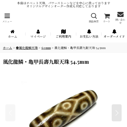
本店はチベット天珠、パワーストーンなどを中心に扱っております
オリジナルデザインオーダー作成も対応しております
問い合わ
メニュー
商品検索
カート
せ
ホーム
マイページ
ご利用案内
お支払い方法
オーダーメイド
ホーム
>
●風化龍鱗天珠
>
60mm
>
風化龍鱗・亀甲長壽九眼天珠 54.5mm
風化龍鱗・亀甲長壽九眼天珠 54.5mm