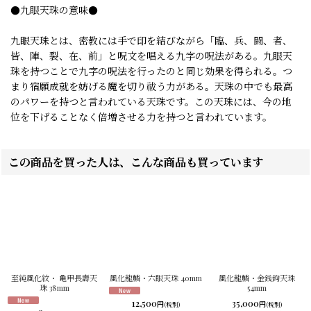
●九眼天珠の意味●
九眼天珠とは、密教には手で印を結びながら「臨、兵、闘、者、
皆、陣、裂、在、前」と呪文を唱える九字の呪法がある。九眼天
珠を持つことで九字の呪法を行ったのと同じ効果を得られる。つ
まり宿願成就を妨げる魔を切り祓う力がある。天珠の中でも最高
のパワーを持つと言われている天珠です。この天珠には、今の地
位を下げることなく倍増させる力を持つと言われています。
この商品を買った人は、こんな商品も買っています
至純風化紋・ 亀甲長壽天
風化龍鱗・六眼天珠 40mm
風化龍鱗・金銭鉤天珠
珠 38mm
54mm
35,000
12,500
円
円
(税別)
(税別)