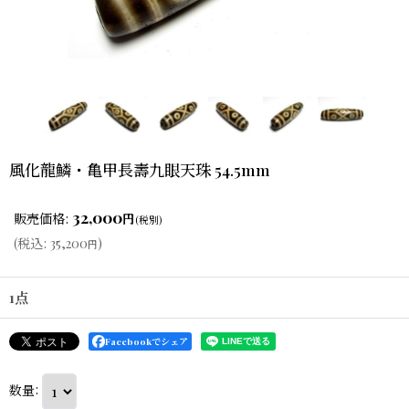
風化龍鱗・亀甲長壽九眼天珠 54.5mm
32,000
販売価格
:
円
(税別)
(
税込
:
35,200
)
円
1点
Facebookでシェア
数量
: