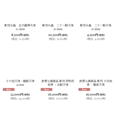
並び順
:
絞り込む
彫刻水晶 五爪龍神天珠
彫刻水晶 二十一眼天珠
彫刻水晶 二十一眼天珠
30.5mm
36.5mm
36.5mm
8,500
10,500
4,500
円
円
円
(税別)
(税別)
(税別)
(
税込
:
9,350
)
(
税込
:
11,550
)
(
税込
:
4,950
)
円
円
円
その他天珠・龍眼天珠
良質な高級品 彫刻 阿弥陀
良質な高級品 彫刻 大日如
40mm
如来 ・五眼天珠
来 ・観音天珠
22,000
16,000
16,000
円
円
円
(税別)
(税別)
(税別)
(
税込
:
24,200
)
(
税込
:
17,600
)
(
税込
:
17,600
)
円
円
円