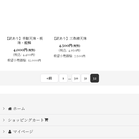
【訳あり】羊眼天珠・板
【訳あり】三色線天珠
珠・龍鱗
4,500
円
(税別)
4,000
円
(税別)
(
税込
:
4,950
)
円
(
税込
:
4,400
)
円
希望小売価格
:
7,500
円
希望小売価格
:
12,000
円
...
«
前
1
30
31
32
ホーム
ショッピングカート
マイページ