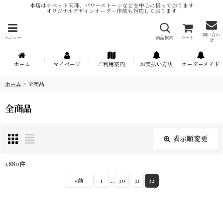
本店はチベット天珠、パワーストーンなどを中心に扱っております
オリジナルデザインオーダー作成も対応しております
問い合わ
メニュー
商品検索
カート
せ
ホーム
マイページ
ご利用案内
お支払い方法
オーダーメイド
ホーム
>
全商品
全商品
表示順変更
閉じる
1,880
件
表示数
:
...
«
前
1
30
31
32
在庫あり