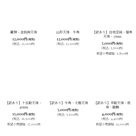
蔵神・金銭鉤天珠
山形天珠 牛角
【訳あり】白地至純・福寿
天珠・37mm
12,000
12,000
円
円
(税別)
(税別)
5,000
円
(
税込
:
13,200
)
(
税込
:
13,200
)
(税別)
円
円
(
税込
:
5,500
)
円
希望小売価格
:
6,800
円
【訳あり】十五眼天珠・
【訳あり】牛角・太極天珠
【訳あり】羊眼天珠・板
46mm
珠・龍鱗
5,000
円
(税別)
15,000
4,000
円
円
(税別)
(
税込
:
5,500
)
(税別)
円
(
税込
:
16,500
)
(
税込
:
4,400
)
円
円
希望小売価格
:
27,000
希望小売価格
:
12,000
円
円