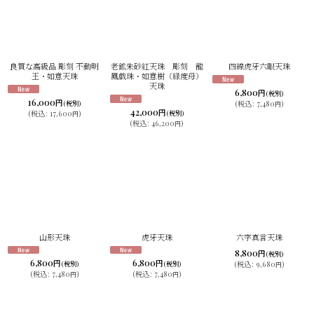
良質な高級品 彫刻 不動明
老鉱朱砂紅天珠 彫刻 龍
四線虎牙六眼天珠
王・如意天珠
鳳戯珠・如意樹（緑度母）
天珠
6,800
円
(税別)
16,000
円
(税別)
(
税込
:
7,480
)
円
42,000
円
(
税込
:
17,600
)
(税別)
円
(
税込
:
46,200
)
円
山形天珠
虎牙天珠
六字真言天珠
8,800
円
(税別)
6,800
6,800
円
円
(
税込
:
9,680
)
(税別)
(税別)
円
(
税込
:
7,480
)
(
税込
:
7,480
)
円
円