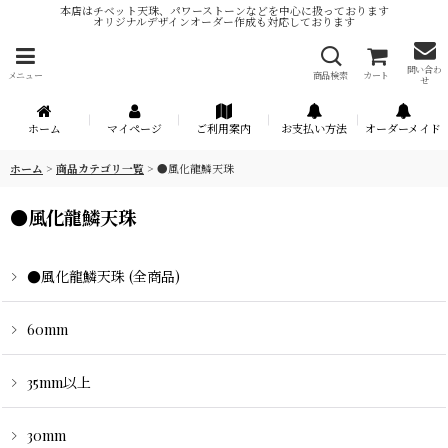
本店はチベット天珠、パワーストーンなどを中心に扱っております
オリジナルデザインオーダー作成も対応しております
問い合わ
メニュー
商品検索
カート
せ
ホーム
マイページ
ご利用案内
お支払い方法
オーダーメイド
ホーム
>
商品カテゴリ一覧
>
●風化龍鱗天珠
●風化龍鱗天珠
●風化龍鱗天珠 (全商品)
60mm
35mm以上
30mm