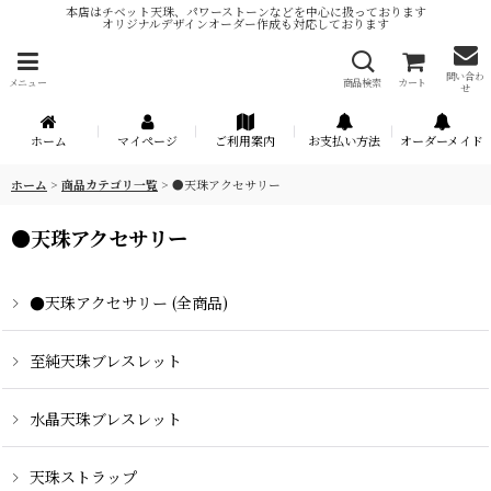
本店はチベット天珠、パワーストーンなどを中心に扱っております
オリジナルデザインオーダー作成も対応しております
問い合わ
メニュー
商品検索
カート
せ
ホーム
マイページ
ご利用案内
お支払い方法
オーダーメイド
ホーム
>
商品カテゴリ一覧
>
●天珠アクセサリー
●天珠アクセサリー
●天珠アクセサリー (全商品)
至純天珠ブレスレット
水晶天珠ブレスレット
天珠ストラップ