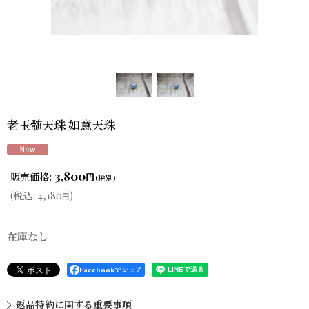
老玉髄天珠 如意天珠
3,800
販売価格
:
円
(税別)
(
税込
:
4,180
)
円
在庫なし
Facebookでシェア
返品特約に関する重要事項