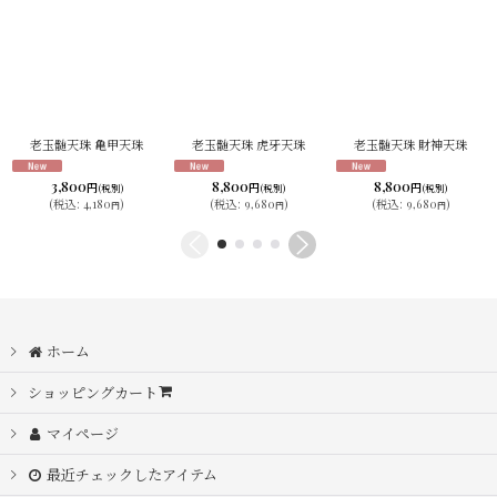
老玉髄天珠 亀甲天珠
老玉髄天珠 虎牙天珠
老玉髄天珠 財神天珠
3,800
8,800
8,800
円
円
円
(税別)
(税別)
(税別)
(
税込
:
4,180
)
(
税込
:
9,680
)
(
税込
:
9,680
)
円
円
円
ホーム
ショッピングカート
マイページ
最近チェックしたアイテム