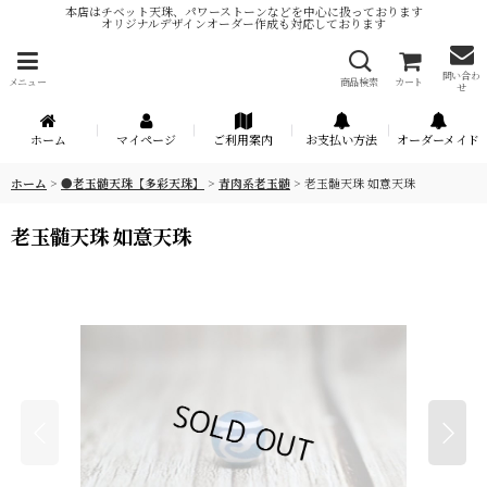
本店はチベット天珠、パワーストーンなどを中心に扱っております
オリジナルデザインオーダー作成も対応しております
問い合わ
メニュー
商品検索
カート
せ
ホーム
マイページ
ご利用案内
お支払い方法
オーダーメイド
ホーム
>
●老玉髄天珠【多彩天珠】
>
青肉系老玉髄
>
老玉髄天珠 如意天珠
老玉髄天珠 如意天珠