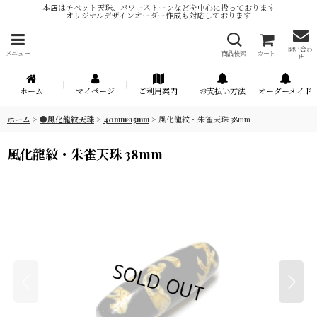
本店はチベット天珠、パワーストーンなどを中心に扱っております
オリジナルデザインオーダー作成も対応しております
問い合わ
メニュー
商品検索
カート
せ
ホーム
マイページ
ご利用案内
お支払い方法
オーダーメイド
ホーム
>
●風化龍紋天珠
>
40mm×15mm
>
風化龍紋・朱雀天珠 38mm
風化龍紋・朱雀天珠 38mm