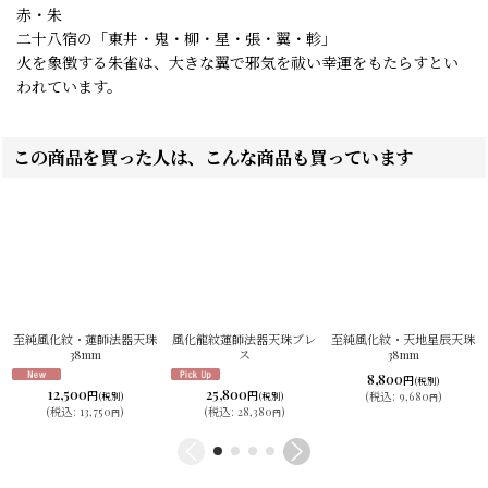
赤・朱
二十八宿の「東井・鬼・柳・星・張・翼・軫」
火を象徴する朱雀は、大きな翼で邪気を祓い幸運をもたらすとい
われています。
この商品を買った人は、こんな商品も買っています
至純風化紋・蓮師法器天珠
風化龍紋蓮師法器天珠ブレ
至純風化紋・天地星辰天珠
38mm
ス
38mm
8,800
円
(税別)
12,500
25,800
円
円
(
税込
:
9,680
)
(税別)
(税別)
円
(
税込
:
13,750
)
(
税込
:
28,380
)
円
円