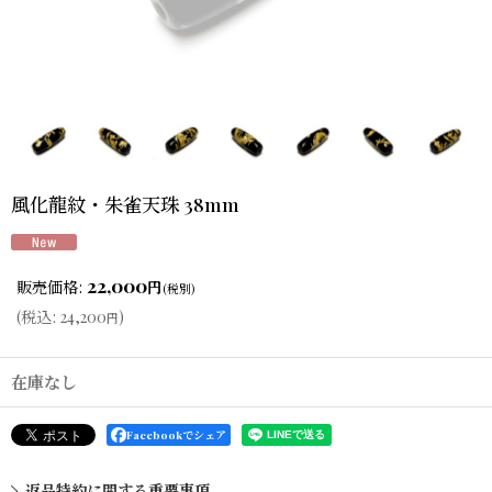
風化龍紋・朱雀天珠 38mm
22,000
販売価格
:
円
(税別)
(
税込
:
24,200
)
円
在庫なし
Facebookでシェア
返品特約に関する重要事項