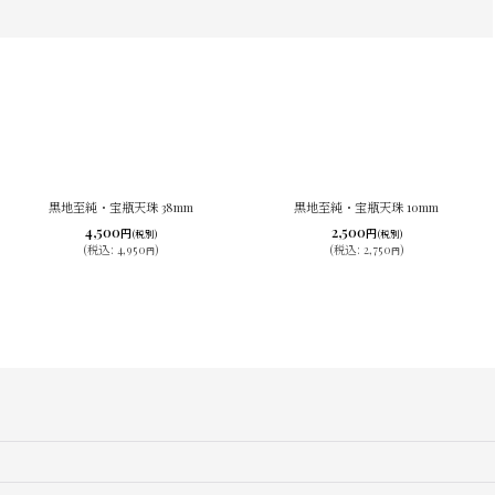
黒地至純・宝瓶天珠 38mm
黒地至純・宝瓶天珠 10mm
4,500
2,500
円
円
(税別)
(税別)
(
税込
:
4,950
)
(
税込
:
2,750
)
円
円