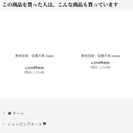
この商品を買った人は、こんな商品も買っています
黒地至純・宝瓶天珠 16mm
黒地至純・宝瓶天珠 10mm
2,500
円
(税別)
2,500
(
税込
:
2,750
)
円
円
(税別)
(
税込
:
2,750
)
円
ホーム
ショッピングカート