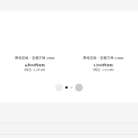
黒地至純・宝瓶天珠 37mm
黒地至純・宝瓶天珠 20mm
4,800
1,500
円
円
(税別)
(税別)
(
税込
:
5,280
)
(
税込
:
1,650
)
円
円