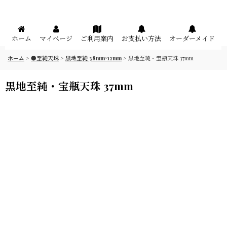
メニュー
ホーム
マイページ
ご利用案内
お支払い方法
オーダーメイド
ホーム
>
●至純天珠
>
黒地至純 38mm×12mm
>
黒地至純・宝瓶天珠 37mm
黒地至純・宝瓶天珠 37mm