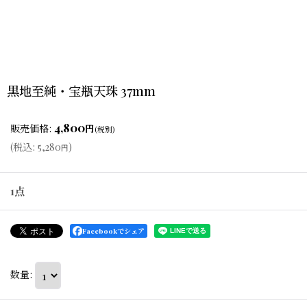
黒地至純・宝瓶天珠 37mm
4,800
販売価格
:
円
(税別)
(
税込
:
5,280
)
円
1点
Facebookでシェア
数量
: