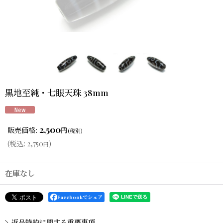
黒地至純・七眼天珠 38mm
2,500
販売価格
:
円
(税別)
(
税込
:
2,750
)
円
在庫なし
Facebookでシェア
返品特約に関する重要事項