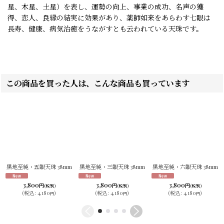
星、木星、土星）を表し、運勢の向上、事業の成功、名声の獲
得、恋人、良縁の結実に効果があり、薬師如来をあらわす七眼は
長寿、健康、病気治癒をうながすとも云われている天珠です。
この商品を買った人は、こんな商品も買っています
黒地至純・五眼天珠 38mm
黒地至純・三眼天珠 38mm
黒地至純・六眼天珠 38mm
3,800
3,800
3,800
円
円
円
(税別)
(税別)
(税別)
(
税込
:
4,180
)
(
税込
:
4,180
)
(
税込
:
4,180
)
円
円
円