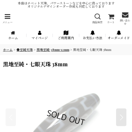
本店はチベット天珠、パワーストーンなどを中心に扱っております
オリジナルデザインオーダー作成も対応しております
問い合わ
メニュー
商品検索
カート
せ
ホーム
マイページ
ご利用案内
お支払い方法
オーダーメイド
ホーム
>
●至純天珠
>
黒地至純 38mm×12mm
>
黒地至純・七眼天珠 38mm
黒地至純・七眼天珠 38mm