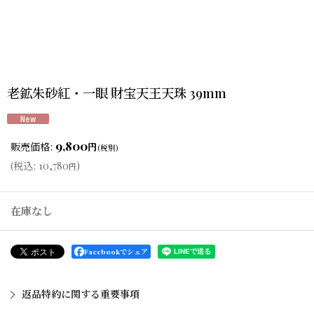
老鉱朱砂紅・一眼 財宝天王天珠 39mm
9,800
販売価格
:
円
(税別)
(
税込
:
10,780
)
円
在庫なし
Facebookでシェア
返品特約に関する重要事項