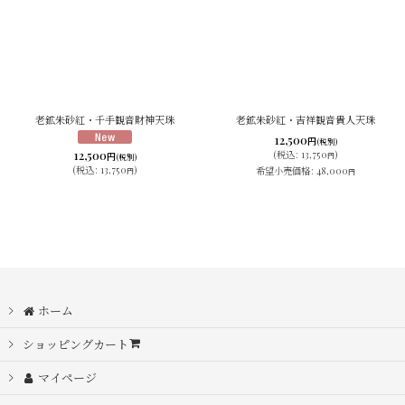
老鉱朱砂紅・千手観音財神天珠
老鉱朱砂紅・吉祥観音貴人天珠
12,500
円
(税別)
12,500
(
税込
:
13,750
)
円
円
(税別)
(
税込
:
13,750
)
希望小売価格
:
48,000
円
円
ホーム
ショッピングカート
マイページ