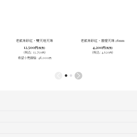
老鉱朱砂紅・雙天地天珠
老鉱朱砂紅・菩提天珠 28mm
12,500
4,200
円
円
(税別)
(税別)
(
税込
:
13,750
)
(
税込
:
4,620
)
円
円
希望小売価格
:
48,000
円