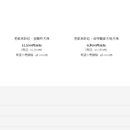
老鉱朱砂紅・金剛杵天珠
老鉱朱砂紅・吉祥観音天地天珠
12,500
9,800
円
円
(税別)
(税別)
(
税込
:
13,750
)
(
税込
:
10,780
)
円
円
希望小売価格
:
48,000
希望小売価格
:
48,000
円
円