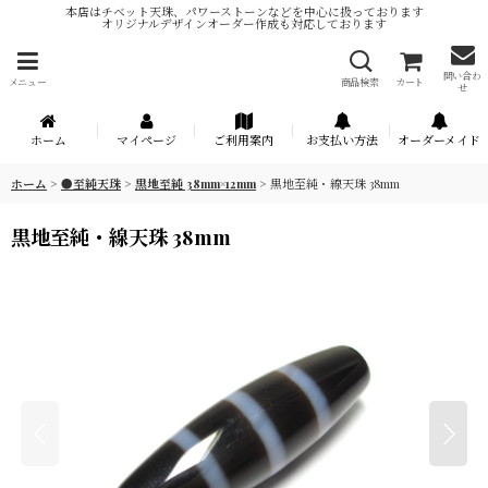
本店はチベット天珠、パワーストーンなどを中心に扱っております
オリジナルデザインオーダー作成も対応しております
問い合わ
メニュー
商品検索
カート
せ
ホーム
マイページ
ご利用案内
お支払い方法
オーダーメイド
ホーム
>
●至純天珠
>
黒地至純 38mm×12mm
>
黒地至純・線天珠 38mm
黒地至純・線天珠 38mm