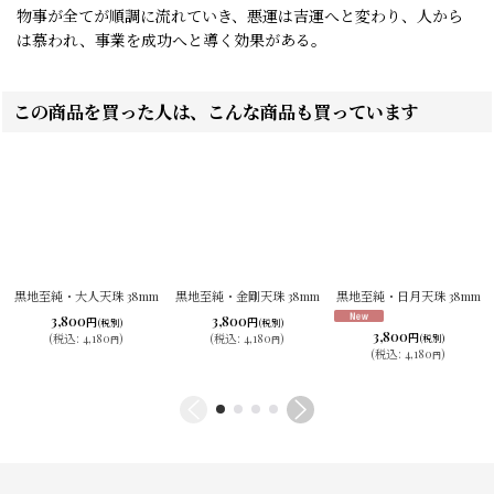
物事が全てが順調に流れていき、悪運は吉運へと変わり、人から
は慕われ、事業を成功へと導く効果がある。
この商品を買った人は、こんな商品も買っています
黒地至純・大人天珠 38mm
黒地至純・金剛天珠 38mm
黒地至純・日月天珠 38mm
3,800
3,800
円
円
(税別)
(税別)
3,800
円
(
税込
:
4,180
)
(
税込
:
4,180
)
(税別)
円
円
(
税込
:
4,180
)
円