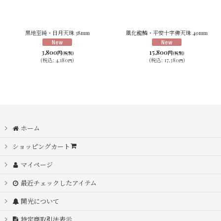
黒地至純・日月天珠 38mm
風化龍鱗・平安十字佛天珠 40mm
3,800
15,800
円
円
(税別)
(税別)
(
税込
:
4,180
)
(
税込
:
17,380
)
円
円
ホーム
ショッピングカート
マイページ
最近チェックしたアイテム
開光について
特定商取引法表示