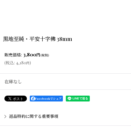
黒地至純・平安十字佛 38mm
3,800
販売価格
:
円
(税別)
(
税込
:
4,180
)
円
在庫なし
Facebookでシェア
返品特約に関する重要事項