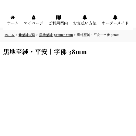
メニュー
ホーム
マイページ
ご利用案内
お支払い方法
オーダーメイド
ホーム
>
●至純天珠
>
黒地至純 38mm×12mm
>
黒地至純・平安十字佛 38mm
黒地至純・平安十字佛 38mm