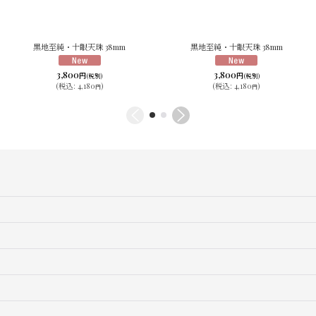
黒地至純・十眼天珠 38mm
黒地至純・十眼天珠 38mm
3,800
3,800
円
円
(税別)
(税別)
(
税込
:
4,180
)
(
税込
:
4,180
)
円
円