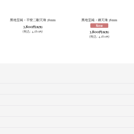
黒地至純・平安二眼天珠 38mm
黒地至純・線天珠 38mm
3,800
円
(税別)
3,800
(
税込
:
4,180
)
円
円
(税別)
(
税込
:
4,180
)
円