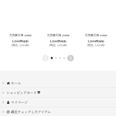
天然線天珠 30mm
天然線天珠 30mm
天然線天珠 10mm
1,500
1,500
1,500
円
円
円
(税別)
(税別)
(税別)
(
税込
:
1,650
)
(
税込
:
1,650
)
(
税込
:
1,650
)
円
円
円
ホーム
ショッピングカート
マイページ
最近チェックしたアイテム