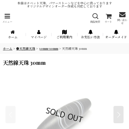
本店はチベット天珠、パワーストーンなどを中心に扱っております
オリジナルデザインオーダー作成も対応しております
問い合わ
メニュー
商品検索
カート
せ
ホーム
マイページ
ご利用案内
お支払い方法
オーダーメイド
ホーム
>
●天然線天珠
>
30mm×10mm
>
天然線天珠 30mm
天然線天珠 30mm