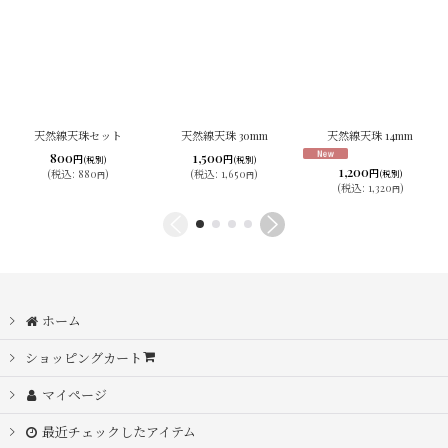
天然線天珠セット
天然線天珠 30mm
天然線天珠 14mm
800
1,500
円
円
(税別)
(税別)
1,200
円
(
税込
:
880
)
(
税込
:
1,650
)
(税別)
円
円
(
税込
:
1,320
)
円
ホーム
ショッピングカート
マイページ
最近チェックしたアイテム