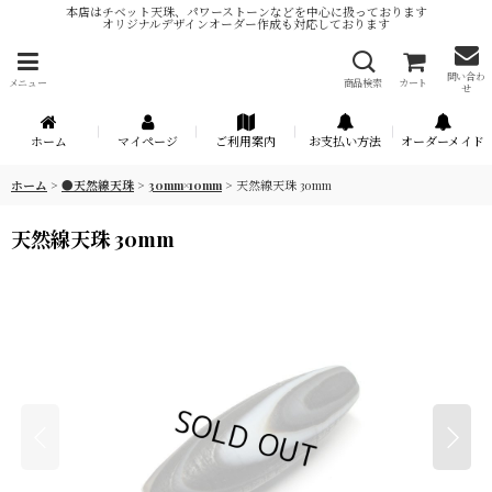
本店はチベット天珠、パワーストーンなどを中心に扱っております
オリジナルデザインオーダー作成も対応しております
問い合わ
メニュー
商品検索
カート
せ
ホーム
マイページ
ご利用案内
お支払い方法
オーダーメイド
ホーム
>
●天然線天珠
>
30mm×10mm
>
天然線天珠 30mm
天然線天珠 30mm