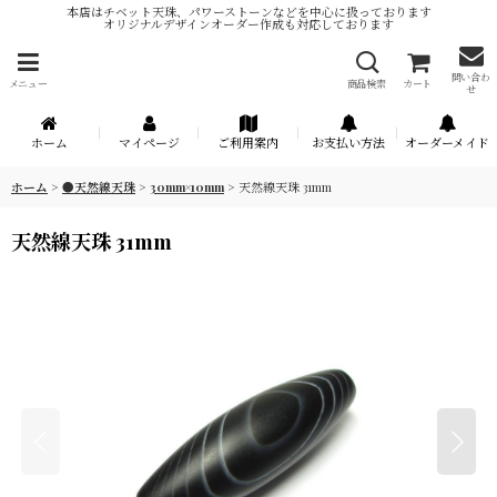
本店はチベット天珠、パワーストーンなどを中心に扱っております
オリジナルデザインオーダー作成も対応しております
問い合わ
メニュー
商品検索
カート
せ
ホーム
マイページ
ご利用案内
お支払い方法
オーダーメイド
ホーム
>
●天然線天珠
>
30mm×10mm
>
天然線天珠 31mm
天然線天珠 31mm