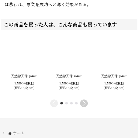
は慕われ、事業を成功へと導く効果がある。
この商品を買った人は、こんな商品も買っています
天然線天珠 30mm
天然線天珠 10mm
天然線天珠 30mm
1,500
1,500
1,500
円
円
円
(税別)
(税別)
(税別)
(
税込
:
1,650
)
(
税込
:
1,650
)
(
税込
:
1,650
)
円
円
円
ホーム