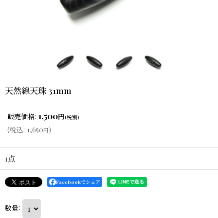
天然線天珠 31mm
1,500
販売価格
:
円
(税別)
(
税込
:
1,650
)
円
1点
Facebookでシェア
数量
: