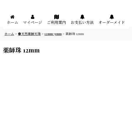
メニュー
ホーム
マイページ
ご利用案内
お支払い方法
オーダーメイド
ホーム
>
●天然薬師天珠
>
12mm×9mm
>
薬師珠 12mm
薬師珠 12mm