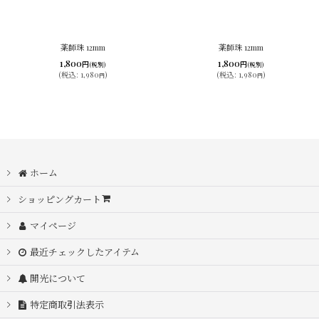
薬師珠 12mm
薬師珠 12mm
1,800
1,800
円
円
(税別)
(税別)
(
税込
:
1,980
)
(
税込
:
1,980
)
円
円
ホーム
ショッピングカート
マイページ
最近チェックしたアイテム
開光について
特定商取引法表示