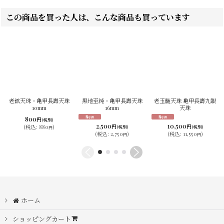
この商品を買った人は、こんな商品も買っています
老鉱天珠・亀甲長壽天珠
黒地至純・亀甲長壽天珠
老玉髄天珠 亀甲長壽九眼
10mm
16mm
天珠
800
円
(税別)
2,500
10,500
円
円
(
税込
:
880
)
(税別)
(税別)
円
(
税込
:
2,750
)
(
税込
:
11,550
)
円
円
ホーム
ショッピングカート