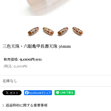
三色天珠・六眼亀甲長壽天珠 36mm
9,000
販売価格
:
円
(税別)
(
税込
:
9,900
)
円
在庫なし
Facebookでシェア
返品特約に関する重要事項