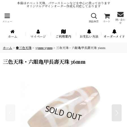
本店はチベット天珠、パワーストーンなどを中心に扱っております
オリジナルデザインオーダー作成も対応しております
問い合わ
メニュー
商品検索
カート
せ
ホーム
マイページ
ご利用案内
お支払い方法
オーダーメイド
ホーム
>
●三色天珠
>
35mm×15mm
>
三色天珠・六眼亀甲長壽天珠 36mm
三色天珠・六眼亀甲長壽天珠 36mm