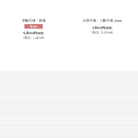
羊眼天珠・板珠
火供天珠・三眼天珠 31mm
7,800
円
(税別)
6,800
(
税込
:
8,580
)
円
円
(税別)
(
税込
:
7,480
)
円