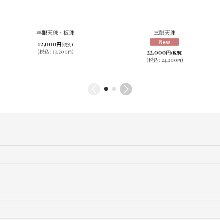
羊眼天珠・板珠
三眼天珠
12,000
円
(税別)
22,000
(
税込
:
13,200
)
円
円
(税別)
(
税込
:
24,200
)
円