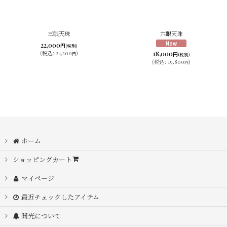
三眼天珠
六眼天珠
22,000
円
(税別)
18,000
(
税込
:
24,200
)
円
円
(税別)
(
税込
:
19,800
)
円
ホーム
ショッピングカート
マイページ
最近チェックしたアイテム
開光について