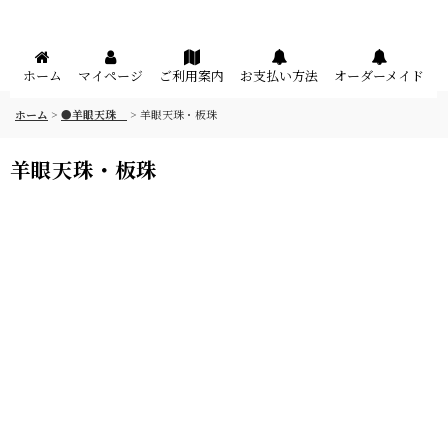
メニュー
ホーム
マイページ
ご利用案内
お支払い方法
オーダーメイド
ホーム
>
●羊眼天珠
>
羊眼天珠・板珠
羊眼天珠・板珠