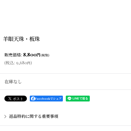
羊眼天珠・板珠
8,800
販売価格
:
円
(税別)
(
税込
:
9,680
)
円
在庫なし
Facebookでシェア
返品特約に関する重要事項