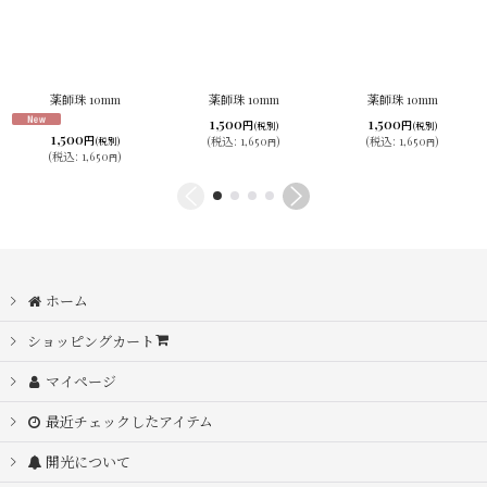
薬師珠 10mm
薬師珠 10mm
薬師珠 10mm
1,500
1,500
円
円
(税別)
(税別)
1,500
円
(
税込
:
1,650
)
(
税込
:
1,650
)
(税別)
円
円
(
税込
:
1,650
)
円
ホーム
ショッピングカート
マイページ
最近チェックしたアイテム
開光について