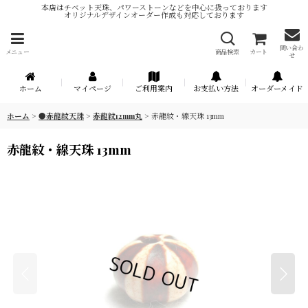
本店はチベット天珠、パワーストーンなどを中心に扱っております
オリジナルデザインオーダー作成も対応しております
問い合わ
メニュー
商品検索
カート
せ
ホーム
マイページ
ご利用案内
お支払い方法
オーダーメイド
ホーム
>
●赤龍紋天珠
>
赤龍紋12mm丸
>
赤龍紋・線天珠 13mm
赤龍紋・線天珠 13mm