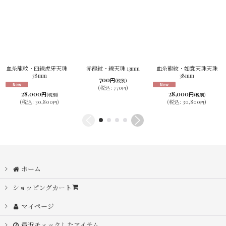
血糸龍紋・四線虎牙天珠
赤龍紋・線天珠 13mm
血糸龍紋・如意天珠天珠
38mm
38mm
700
円
(税別)
(
税込
:
770
)
円
28,000
28,000
円
円
(税別)
(税別)
(
税込
:
30,800
)
(
税込
:
30,800
)
円
円
ホーム
ショッピングカート
マイページ
最近チェックしたアイテム