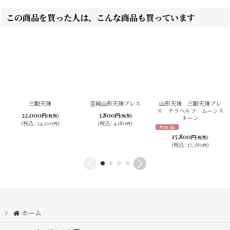
この商品を買った人は、こんな商品も買っています
三眼天珠
至純山形天珠ブレス
山形天珠 三眼天珠ブレ
ス テラヘルツ ムーンス
22,000
3,800
円
円
(税別)
(税別)
トーン
(
税込
:
24,200
)
(
税込
:
4,180
)
円
円
15,800
円
(税別)
(
税込
:
17,380
)
円
ホーム