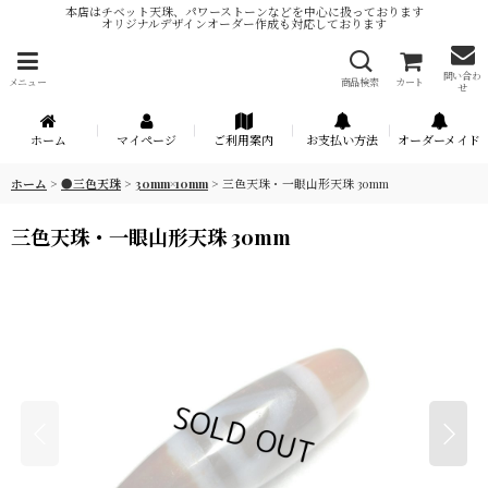
本店はチベット天珠、パワーストーンなどを中心に扱っております
オリジナルデザインオーダー作成も対応しております
問い合わ
メニュー
商品検索
カート
せ
ホーム
マイページ
ご利用案内
お支払い方法
オーダーメイド
ホーム
>
●三色天珠
>
30mm×10mm
>
三色天珠・一眼山形天珠 30mm
三色天珠・一眼山形天珠 30mm