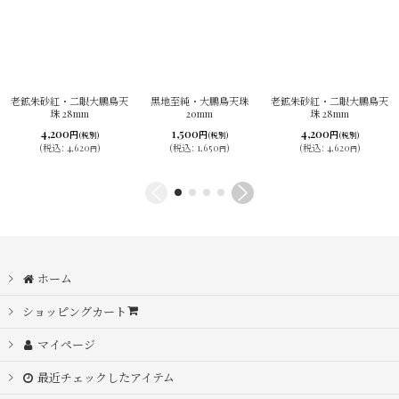
老鉱朱砂紅・二眼大鵬鳥天
黒地至純・大鵬鳥天珠
老鉱朱砂紅・二眼大鵬鳥天
珠 28mm
20mm
珠 28mm
4,200
1,500
4,200
円
円
円
(税別)
(税別)
(税別)
(
税込
:
4,620
)
(
税込
:
1,650
)
(
税込
:
4,620
)
円
円
円
ホーム
ショッピングカート
マイページ
最近チェックしたアイテム