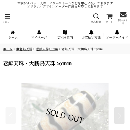
本店はチベット天珠、パワーストーンなどを中心に扱っております
オリジナルデザインオーダー作成も対応しております
問い合わ
メニュー
商品検索
カート
せ
ホーム
マイページ
ご利用案内
お支払い方法
オーダーメイド
ホーム
>
●老鉱天珠
>
老鉱天珠36mm
>
老鉱天珠・大鵬鳥天珠 29mm
老鉱天珠・大鵬鳥天珠 29mm