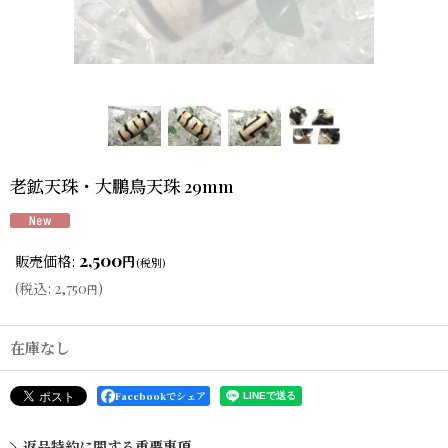
老鉱天珠・大鵬鳥天珠 29mm
2,500
販売価格
:
円
(税別)
(
税込
:
2,750
)
円
在庫なし
Facebookでシェア
返品特約に関する重要事項