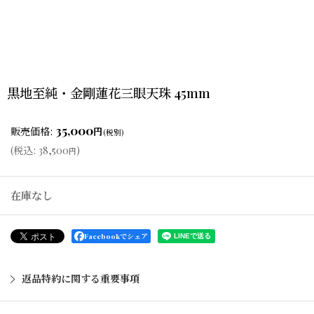
黒地至純・金剛蓮花三眼天珠 45mm
35,000
販売価格
:
円
(税別)
(
税込
:
38,500
)
円
在庫なし
Facebookでシェア
返品特約に関する重要事項