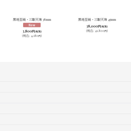
黒地至純・三眼天珠 38mm
黒地至純・三眼天珠 45mm
38,000
円
(税別)
3,800
(
税込
:
41,800
)
円
円
(税別)
(
税込
:
4,180
)
円