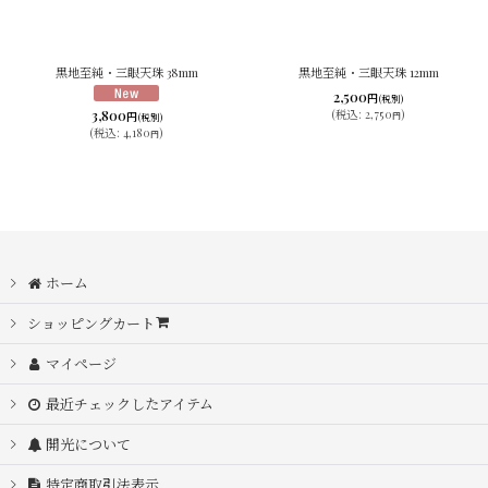
黒地至純・三眼天珠 38mm
黒地至純・三眼天珠 12mm
2,500
円
(税別)
3,800
(
税込
:
2,750
)
円
円
(税別)
(
税込
:
4,180
)
円
ホーム
ショッピングカート
マイページ
最近チェックしたアイテム
開光について
特定商取引法表示