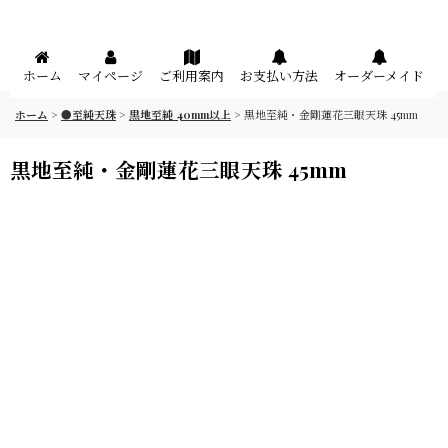
メニュー
ホーム
マイページ
ご利用案内
お支払い方法
オーダーメイド
ホーム
>
●至純天珠
>
黒地至純 40mm以上
>
黒地至純・金剛蓮花三眼天珠 45mm
黒地至純・金剛蓮花三眼天珠 45mm