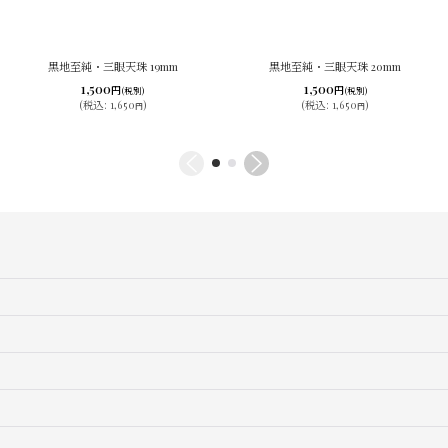
黒地至純・三眼天珠 19mm
黒地至純・三眼天珠 20mm
1,500
1,500
円
円
(税別)
(税別)
(
税込
:
1,650
)
(
税込
:
1,650
)
円
円