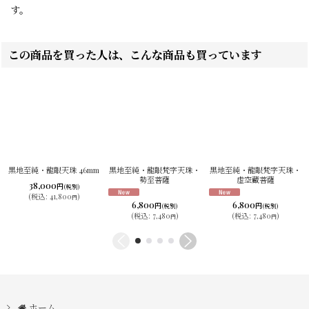
す。
この商品を買った人は、こんな商品も買っています
黒地至純・龍眼天珠 46mm
黒地至純・龍眼梵字天珠・
黒地至純・龍眼梵字天珠・
勢至菩薩
虚空蔵菩薩
38,000
円
(税別)
(
税込
:
41,800
)
円
6,800
6,800
円
円
(税別)
(税別)
(
税込
:
7,480
)
(
税込
:
7,480
)
円
円
ホーム