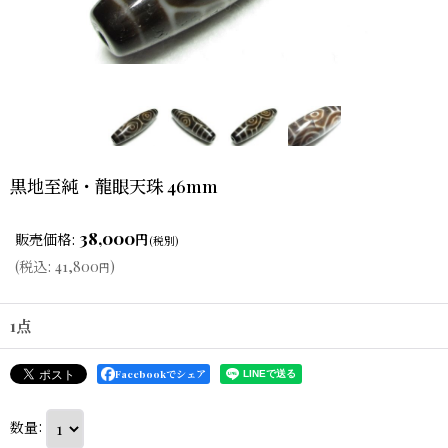
黒地至純・龍眼天珠 46mm
38,000
販売価格
:
円
(税別)
(
税込
:
41,800
)
円
1点
Facebookでシェア
数量
: