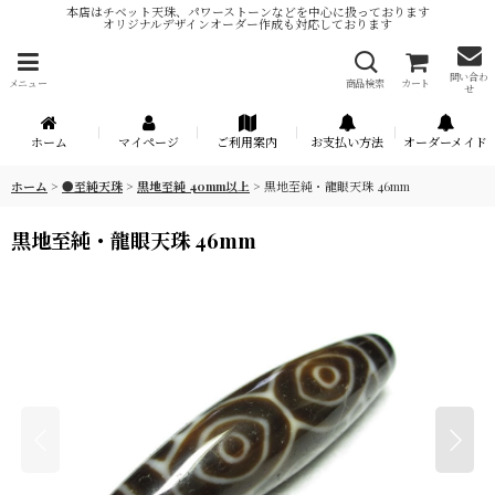
本店はチベット天珠、パワーストーンなどを中心に扱っております
オリジナルデザインオーダー作成も対応しております
問い合わ
メニュー
商品検索
カート
せ
ホーム
マイページ
ご利用案内
お支払い方法
オーダーメイド
ホーム
>
●至純天珠
>
黒地至純 40mm以上
>
黒地至純・龍眼天珠 46mm
黒地至純・龍眼天珠 46mm