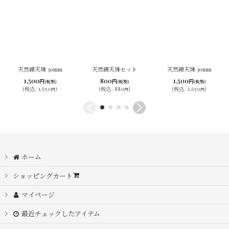
天然線天珠 30mm
天然線天珠セット
天然線天珠 30mm
1,500
800
1,500
円
円
円
(税別)
(税別)
(税別)
(
税込
:
1,650
)
(
税込
:
880
)
(
税込
:
1,650
)
円
円
円
ホーム
ショッピングカート
マイページ
最近チェックしたアイテム