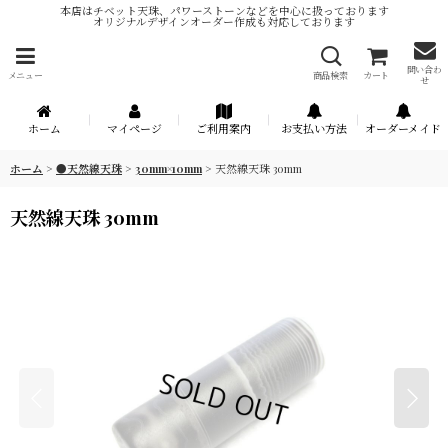
本店はチベット天珠、パワーストーンなどを中心に扱っております
オリジナルデザインオーダー作成も対応しております
問い合わ
メニュー
商品検索
カート
せ
ホーム
マイページ
ご利用案内
お支払い方法
オーダーメイド
ホーム
>
●天然線天珠
>
30mm×10mm
>
天然線天珠 30mm
天然線天珠 30mm