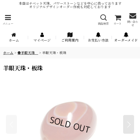
本店はチベット天珠、パワーストーンなどを中心に扱っております
オリジナルデザインオーダー作成も対応しております
問い合わ
メニュー
商品検索
カート
せ
ホーム
マイページ
ご利用案内
お支払い方法
オーダーメイド
ホーム
>
●羊眼天珠
>
羊眼天珠・板珠
羊眼天珠・板珠