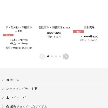
赤・黒朱砂・羊眼天珠
老鉱天珠・三眼天珠 10mm
三眼天珠
46mm
800
円
(税別)
22,000
円
(
税込
:
880
)
(税別)
円
19,800
円
(
税込
:
24,200
)
(税別)
円
(
税込
:
21,780
)
円
希望小売価格
:
38,000
円
ホーム
ショッピングカート
マイページ
最近チェックしたアイテム