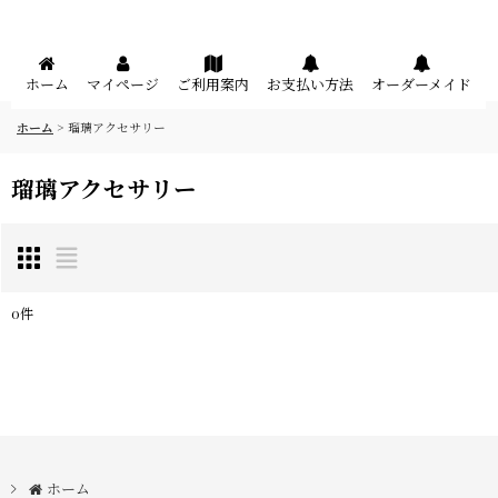
メニュー
ホーム
マイページ
ご利用案内
お支払い方法
オーダーメイド
ホーム
>
瑠璃アクセサリー
瑠璃アクセサリー
0
件
サブカテゴリ
:
表示数
:
在庫あり
ホーム