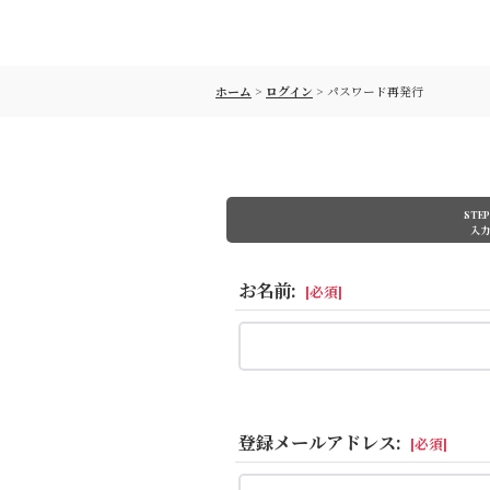
ホーム
>
ログイン
>
パスワード再発行
STEP
入力
お名前
:
[
必須
]
登録メールアドレス
:
[
必須
]